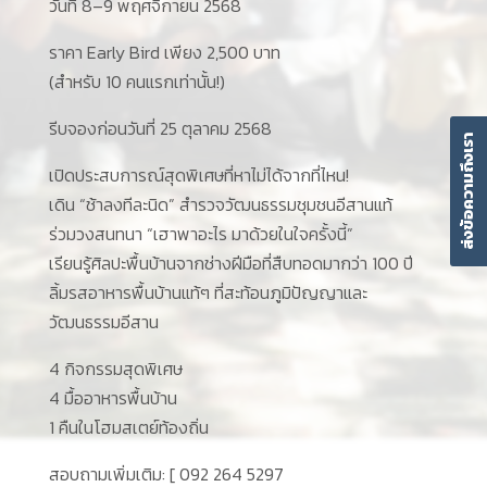
วันที่ 8–9 พฤศจิกายน 2568
ราคา Early Bird เพียง 2,500 บาท
(สำหรับ 10 คนแรกเท่านั้น!)
รีบจองก่อนวันที่ 25 ตุลาคม 2568
ส่งข้อความถึงเรา
เปิดประสบการณ์สุดพิเศษที่หาไม่ได้จากที่ไหน!
เดิน “ช้าลงทีละนิด” สำรวจวัฒนธรรมชุมชนอีสานแท้
ร่วมวงสนทนา “เฮาพาอะไร มาด้วยในใจครั้งนี้”
เรียนรู้ศิลปะพื้นบ้านจากช่างฝีมือที่สืบทอดมากว่า 100 ปี
ลิ้มรสอาหารพื้นบ้านแท้ๆ ที่สะท้อนภูมิปัญญาและ
วัฒนธรรมอีสาน
4 กิจกรรมสุดพิเศษ
4 มื้ออาหารพื้นบ้าน
1 คืนในโฮมสเตย์ท้องถิ่น
สอบถามเพิ่มเติม: [ 092 264 5297