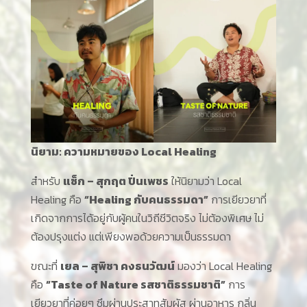
นิยาม: ความหมายของ
Local Healing
สำหรับ
แซ็ก – สุกฤต ปิ่นเพชร
ให้นิยามว่า Local
Healing คือ
“Healing
กับคนธรรมดา”
การเยียวยาที่
เกิดจากการได้อยู่กับผู้คนในวิถีชีวิตจริง ไม่ต้องพิเศษ ไม่
ต้องปรุงแต่ง แต่เพียงพอด้วยความเป็นธรรมดา
ขณะที่
เยล – สุพิชา คงธนวัฒน์
มองว่า Local Healing
คือ
“Taste of Nature
รสชาติธรรมชาติ”
การ
เยียวยาที่ค่อยๆ ซึมผ่านประสาทสัมผัส ผ่านอาหาร กลิ่น