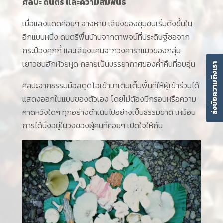
ศิลปะ ดนตรี และความสัมพันธ์
เมื่อแสงแดดค่อยๆ จางหาย เสียงของชุมชนเริ่มดังขึ้นใน
อีกแบบหนึ่ง ดนตรีพื้นบ้านจากตาพจน์ที่ประดิษฐ์ซอจาก
กระป๋องคุกกี้ และเสียงแคนจากวงคาราแมวของกลุ่ม
เยาวชนฮักห้วยหูด กลายเป็นบรรยากาศของค่ำคืนที่อบอุ่น
ส่งข้อความถึงเรา
ศิลปะจากธรรมมือสตูดิโอเข้ามาเติมเต็มพื้นที่ให้ผู้เข้าร่วมได้
แสดงออกในแบบของตัวเอง โดยไม่ต้องมีกรอบหรือความ
คาดหวังใดๆ ทุกอย่างดำเนินไปอย่างเป็นธรรมชาติ เหมือน
การได้นั่งอยู่ในวงของผู้คนที่ค่อยๆ เปิดใจให้กัน